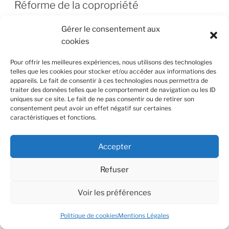
LE
Réforme de la copropriété
Réforme de la copropriété
Gérer le consentement aux
cookies
La majorité des réformes prendront effet dès le 1er
Pour offrir les meilleures expériences, nous utilisons des technologies
juin 2020. Cette décision a fait suite à la signature tant
telles que les cookies pour stocker et/ou accéder aux informations des
attendue de l’ordonnance. Cette règlementation a pour
appareils. Le fait de consentir à ces technologies nous permettra de
traiter des données telles que le comportement de navigation ou les ID
objectif d’éviter les contentieux et de redéfinir les
uniques sur ce site. Le fait de ne pas consentir ou de retirer son
champs d’application des régimes de la copropriété.
consentement peut avoir un effet négatif sur certaines
Cette réforme semble quelque peu complexe à
caractéristiques et fonctions.
comprendre. Toutefois, voici tout ce qu’il faut retenir
de l’amendement.
Accepter
Refuser
Comprendre la réforme copropriété
Voir les préférences
L’ordonnance a enfin été signée par le président de la
République le 30 octobre 2019. Cependant, en quoi
Politique de cookies
Mentions Légales
consiste réellement cette réforme ? Voici les