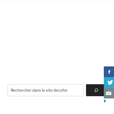
Tél. 01 47 41 64 10
39 Rue Pierre Curie 92000 Nanterre
Rechercher
CATÉGORIES