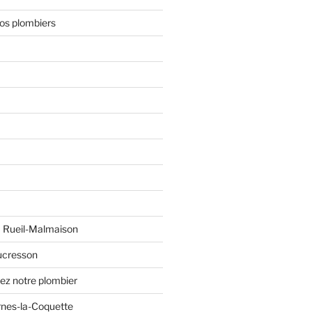
nos plombiers
à Rueil-Malmaison
ucresson
ez notre plombier
rnes-la-Coquette