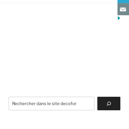
Tél. 01 47 41 64 10
39 Rue Pierre Curie 92000 Nanterre
Rechercher
CATÉGORIES