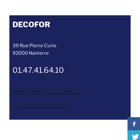
et
dépannage
Chauffage
DECOFOR
dans
les
départements
39 Rue Pierre Curie
92,
92000 Nanterre
78
et
01.47.41.64.10
75 »
decofor@decofor-plomberie.fr
www.decofor-plomberie.fr